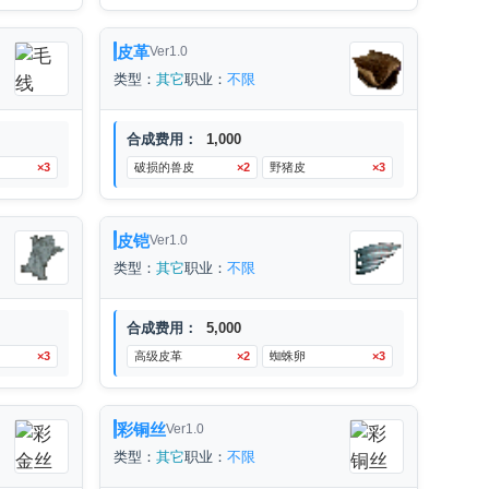
皮革
Ver1.0
类型：
其它
职业：
不限
合成费用：
1,000
×3
破损的兽皮
×2
野猪皮
×3
皮铠
Ver1.0
类型：
其它
职业：
不限
合成费用：
5,000
×3
高级皮革
×2
蜘蛛卵
×3
彩铜丝
Ver1.0
类型：
其它
职业：
不限