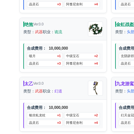
晶灵石
×3
阿耆尼舍利
×4
晶灵石
绝煞
金虹战
Ver3.0
类型：
武器
职业：
诡流
类型：
头
合成费用：
10,000,000
合成费
噬月
×1
中级宝石
×2
玄阴辟
晶灵石
×3
阿耆尼舍利
×4
晶灵石
太乙
九龙游
Ver3.0
类型：
武器
职业：
幻道
类型：
头
合成费用：
10,000,000
合成费
银丝虬龙杖
×1
中级宝石
×2
幻天金
晶灵石
×3
阿耆尼舍利
×4
晶灵石