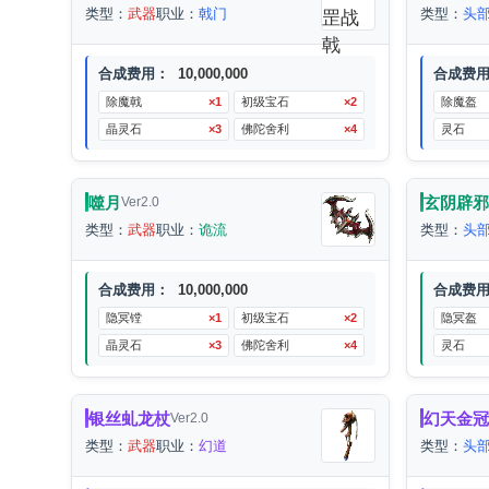
类型：
武器
职业：
戟门
类型：
头
合成费用：
10,000,000
合成费
除魔戟
×1
初级宝石
×2
除魔盔
晶灵石
×3
佛陀舍利
×4
灵石
噬月
玄阴辟
Ver2.0
类型：
武器
职业：
诡流
类型：
头
合成费用：
10,000,000
合成费
隐冥镗
×1
初级宝石
×2
隐冥盔
晶灵石
×3
佛陀舍利
×4
灵石
银丝虬龙杖
幻天金
Ver2.0
类型：
武器
职业：
幻道
类型：
头