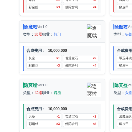
彩金丝
×3
佛陀舍利
×4
鳞皮甲
除魔戟
除魔盔
Ver1.0
Ve
类型：
武器
职业：
戟门
类型：
头
合成费用：
10,000,000
合成费
长空
×1
普通宝石
×2
翠玉斗
彩银丝
×3
佛陀舍利
×4
鳞皮甲
隐冥镗
隐冥盔
Ver1.0
Ve
类型：
武器
职业：
诡流
类型：
头
合成费用：
10,000,000
合成费
天坠
×1
普通宝石
×2
屠魔面
彩铜丝
×3
佛陀舍利
×4
鳞皮甲