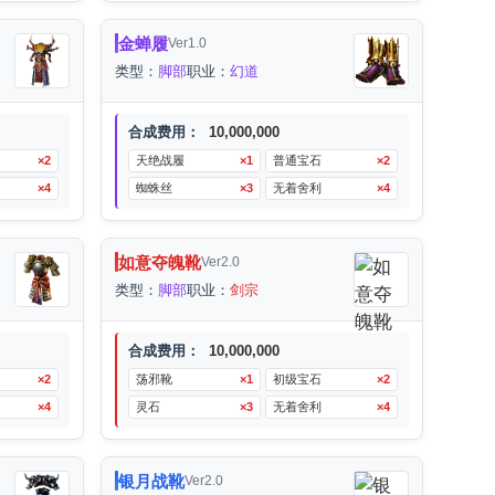
金蝉履
Ver1.0
类型：
脚部
职业：
幻道
合成费用：
10,000,000
×2
天绝战履
×1
普通宝石
×2
×4
蜘蛛丝
×3
无着舍利
×4
如意夺魄靴
Ver2.0
类型：
脚部
职业：
剑宗
合成费用：
10,000,000
×2
荡邪靴
×1
初级宝石
×2
×4
灵石
×3
无着舍利
×4
银月战靴
Ver2.0