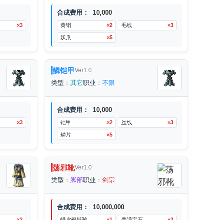
合成费用：
10,000
×3
黄铜
×2
毛线
×3
妖爪
×5
鳞铠甲
Ver1.0
类型：
其它
职业：
不限
合成费用：
10,000
×3
铠甲
×2
丝线
×3
鳞片
×5
荡邪靴
Ver1.0
类型：
脚部
职业：
剑宗
合成费用：
10,000,000
×2
蟒皮银链靴
×1
普通宝石
×2