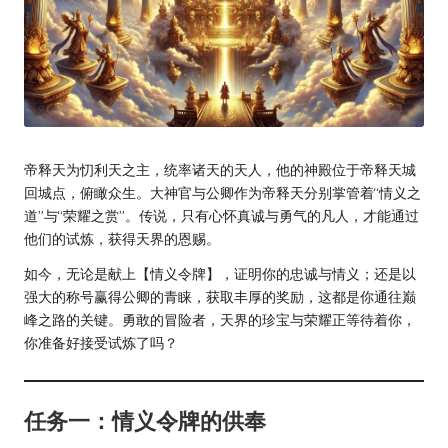
豪
情！
帝释天为忉利天之主，统率诸天的天人，他的神殿位于帝释天城
回城点，俯瞰众生。大神官与公卿作为帝释天分别掌管着“情义之
道”与“荣耀之赏”。传说，只有心怀真诚与勇气的凡人，才能通过
他们的试炼，获得天界的恩赐。
如今，无论是献上【情义令牌】，证明你的忠诚与情义；还是以
强大的称号赢得公卿的青睐，获取丰厚的奖励，这都是你通往巅
峰之路的关键。勇敢的冒险者，天界的珍宝与荣耀正等待着你，
你准备好接受试炼了吗？
任务一：情义令牌的供奉