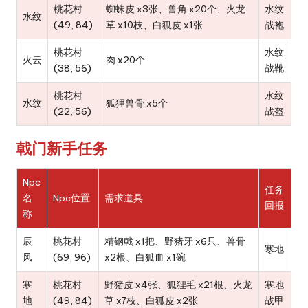
桃花村
蜘蛛皮 x3张、兽角 x20个、火龙
水纹
豪
水纹
(49, 84)
草 x10枝、白狐皮 x1张
战袍
情！
桃花村
水纹
火云
肉 x20个
(38, 56)
战靴
桃花村
水纹
水纹
狐狸兽骨 x5个
(22, 56)
战盔
戟门新手任务
Npc
任务
名
Npc位置
需求道具
回报
称
辰
桃花村
精钢戟 x1把、野猪牙 x6只、兽骨
寒地
风
(69, 96)
x2根、白狐血 x1碗
寒
桃花村
野猪皮 x4张、狐狸毛 x21根、火龙
寒地
地
(49, 84)
草 x7枝、白狐皮 x2张
战甲