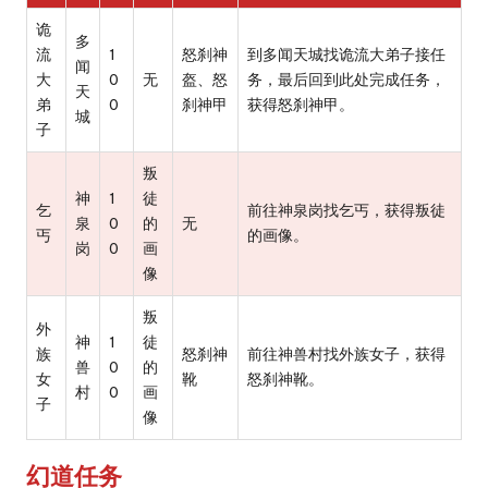
诡
多
流
1
怒刹神
到多闻天城找诡流大弟子接任
闻
大
0
无
盔、怒
务，最后回到此处完成任务，
天
弟
0
刹神甲
获得怒刹神甲。
城
子
叛
神
1
徒
乞
前往神泉岗找乞丐，获得叛徒
泉
0
的
无
丐
的画像。
岗
0
画
像
叛
外
神
1
徒
族
怒刹神
前往神兽村找外族女子，获得
兽
0
的
女
靴
怒刹神靴。
村
0
画
子
像
幻道任务