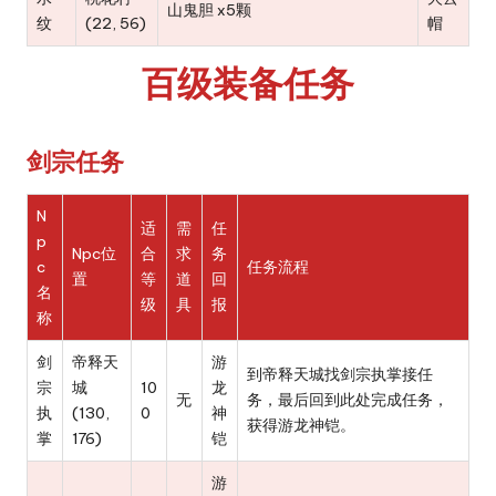
山鬼胆 x5颗
纹
(22, 56)
帽
百级装备任务
剑宗任务
N
适
需
任
p
Npc位
合
求
务
c
任务流程
置
等
道
回
名
级
具
报
称
剑
帝释天
游
到帝释天城找剑宗执掌接任
宗
城
10
龙
无
务，最后回到此处完成任务，
执
(130,
0
神
获得游龙神铠。
掌
176)
铠
游