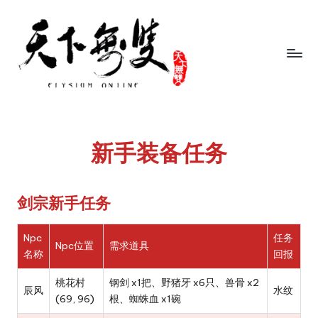
Skip
to
content
天
叛
逆
下
家
无
新手装备任务
族
再
双
现
武
剑宗新手任务
侠
经
Npc
任务
Npc位置
需求道具
典，
名称
回报
重
温
桃花村
钢剑 x1把、野猪牙 x6只、兽骨 x2
辰风
水纹
江
(69, 96)
根、蜘蛛血 x1碗
湖