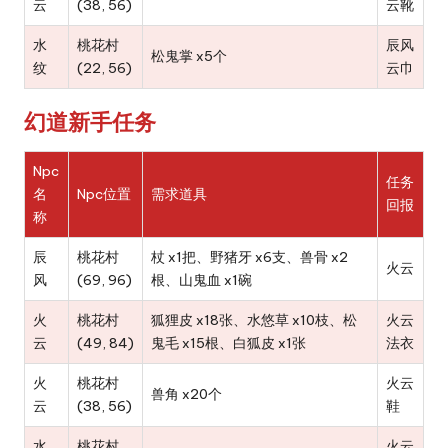
云
(38, 56)
云靴
水
桃花村
辰风
松鬼掌 x5个
纹
(22, 56)
云巾
幻道新手任务
Npc
任务
名
Npc位置
需求道具
回报
称
辰
桃花村
杖 x1把、野猪牙 x6支、兽骨 x2
火云
风
(69, 96)
根、山鬼血 x1碗
火
桃花村
狐狸皮 x18张、水悠草 x10枝、松
火云
云
(49, 84)
鬼毛 x15根、白狐皮 x1张
法衣
火
桃花村
火云
兽角 x20个
云
(38, 56)
鞋
水
桃花村
火云