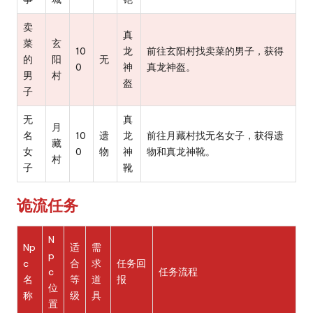
卖
真
菜
玄
10
龙
前往玄阳村找卖菜的男子，获得
的
阳
无
0
神
真龙神盔。
男
村
盔
子
无
真
月
名
10
遗
龙
前往月藏村找无名女子，获得遗
藏
女
0
物
神
物和真龙神靴。
村
子
靴
诡流任务
N
Np
适
需
p
c
合
求
任务回
c
任务流程
名
等
道
报
位
称
级
具
置