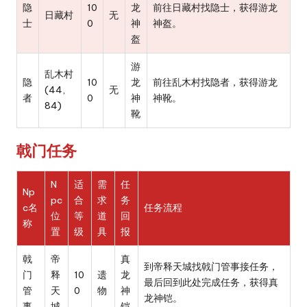
隐
10
龙
前往日藏村找隐士，获得游龙
日藏村
无
士
0
神
神盔。
盔
游
乱木村
隐
10
龙
前往乱木村找隐者，获得游龙
(44,
无
者
0
神
神靴。
84)
靴
戟门任务
N
适
需
任
Np
pc
合
求
务
c名
任务流程
位
等
道
回
称
置
级
具
报
戟
帝
真
到帝释天城找戟门管事接任务，
门
释
10
遗
龙
最后回到此处完成任务，获得真
管
天
0
物
神
龙神铠。
事
城
铠