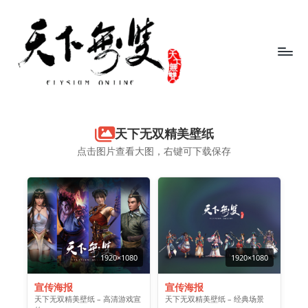
Skip
to
content
天
叛
逆
下
家
天下无双精美壁纸
无
族
点击图片查看大图，右键可下载保存
再
双
现
武
侠
经
典，
重
1920×1080
1920×1080
温
江
宣传海报
宣传海报
天下无双精美壁纸 – 高清游戏宣
天下无双精美壁纸 – 经典场景
湖